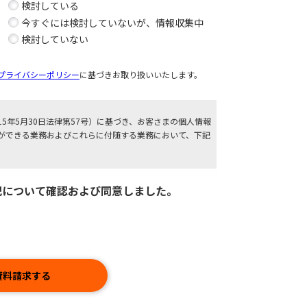
検討している
今すぐには検討していないが、情報収集中
検討していない
プライバシーポリシー
に基づきお取り扱いいたします。
5年5月30日法律第57号）に基づき、お客さまの個人情報
ができる業務およびこれらに付随する業務において、下記
認、継続的なお取引における管理、融資取引やリスク商品
記について確認および同意しました。
究や開発、各種ご提案、お取引の解約や事後管理、権利の
用情報機関の利用、委託業務の遂行等、お客さまとのお取
人信用情報、ならびに金融分野における個人情報保護に関
ティブ）情報は、銀行法施行規則等に基づき限定されてい
資料請求する