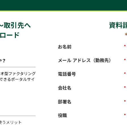
）～取引先へ
資料
ロード
お名前
*
メール アドレス（勤務先）
か？
*
電話番号
リオ型ファクタリング
*
ができるポータルサイ
会社名
*
部署名
*
役職
*
使うメリット