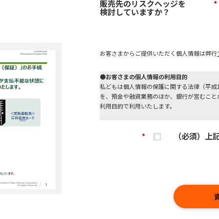
販売先のリスクヘッジを
*
検討していますか？
お客さまからご提供いただく個人情報は弊行
●お客さまの個人情報の利用目的
私どもは個人情報の保護に関する法律（平成1
を、預金や融資業務のほか、銀行が営むこと
利用目的で利用いたします。
金融商品やサービスの申込受付、資格等の確
（必須）上
等の適合性の判断、金融商品やサービスの研
*
行使や義務の履行、与信業務における個人信
引を適切かつ円滑に履行するため。
なお、個人信用情報機関より提供を受けた個
するガイドラインに定められた機微（センシ
る目的以外では利用いたしません。